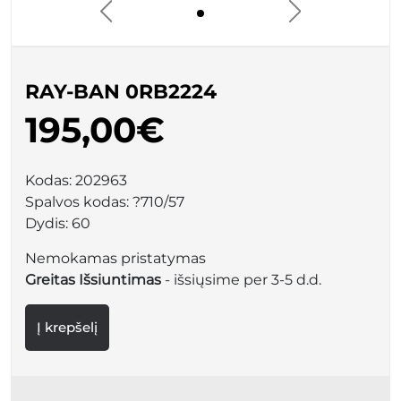
RAY-BAN 0RB2224
195,00€
Kodas:
202963
Spalvos kodas:
?710/57
Dydis:
60
Nemokamas pristatymas
Greitas Išsiuntimas
- išsiųsime per 3-5 d.d.
Į krepšelį