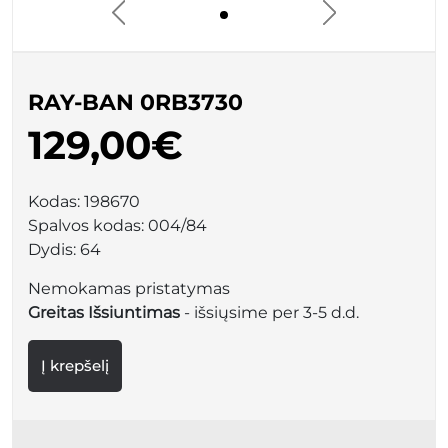
RAY-BAN 0RB3730
129,00€
Kodas:
198670
Spalvos kodas:
004/84
Dydis:
64
Nemokamas pristatymas
Greitas Išsiuntimas
- išsiųsime per 3-5 d.d.
Į krepšelį