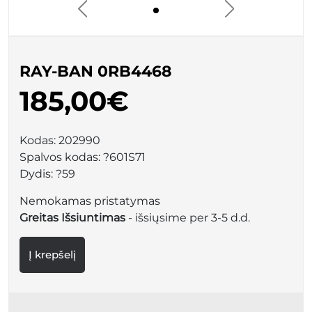
RAY-BAN 0RB4468
185,00€
Kodas:
202990
Spalvos kodas:
?601S71
Dydis:
?59
Nemokamas pristatymas
Greitas Išsiuntimas
- išsiųsime per 3-5 d.d.
Į krepšelį