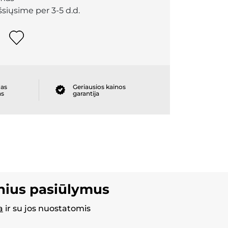
išsiųsime per 3-5 d.d.
as
Geriausios kainos
as
garantija
inius pasiūlymus
a
ir su jos nuostatomis