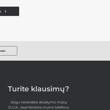
s
gram
Turite klausimų?
Jeigu nerandate atsakymo mūsų
D.U.K., skambinkite mums telefonu