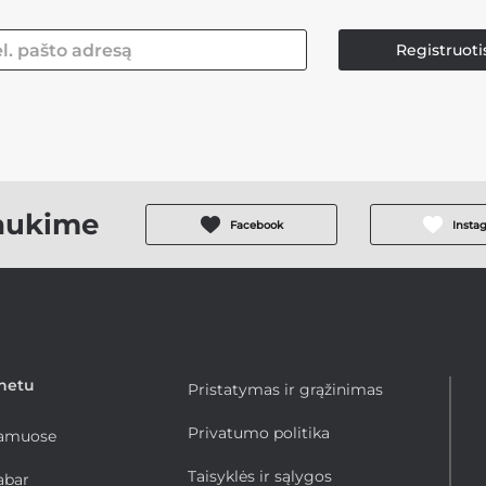
Registruoti
aukime
Facebook
Insta
rnetu
Pristatymas ir grąžinimas
Privatumo politika
namuose
Taisyklės ir sąlygos
abar