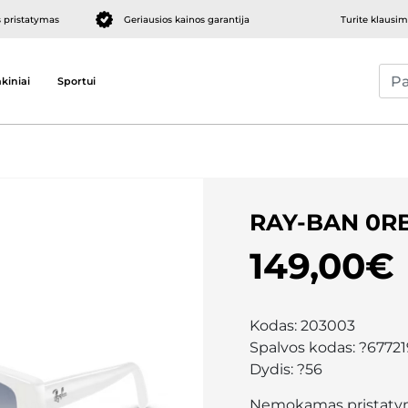
pristatymas
Geriausios kainos garantija
Turite klausi
kiniai
Sportui
RAY-BAN 0R
149,00€
Kodas:
203003
Spalvos kodas:
?67721
Dydis:
?56
Nemokamas pristaty