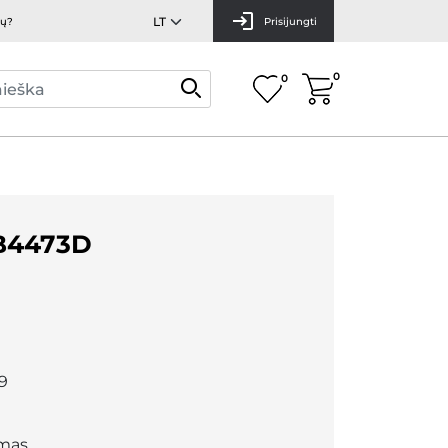
mų?
Prisijungti
0
0
B4473D
9
mas