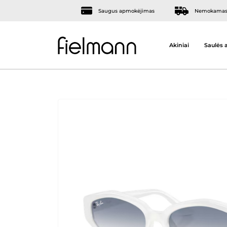
Saugus apmokėjimas
Nemokamas 
Akiniai
Saulės a