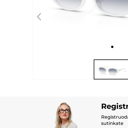
Regist
Registruoda
sutinkate