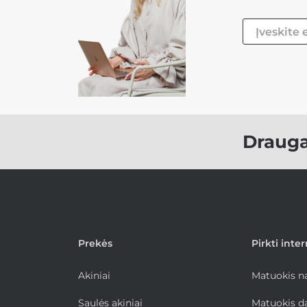
Draug
Prekės
Pirkti inte
Akiniai
Matuokis 
Saulės akiniai
Matuokis d