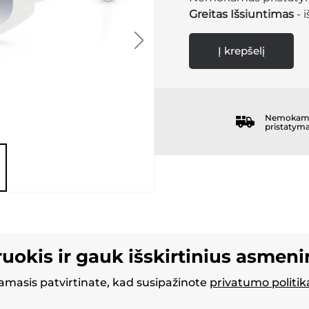
Greitas Išsiuntimas
- 
Į krepšelį
Nemokam
pristatym
ruokis ir gauk išskirtinius asmen
masis patvirtinate, kad susipažinote
privatumo politik