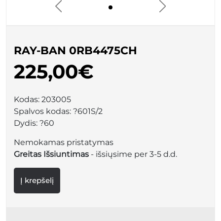
RAY-BAN 0RB4475CH
225,00€
Kodas:
203005
Spalvos kodas:
?601S/2
Dydis:
?60
Nemokamas pristatymas
Greitas Išsiuntimas
- išsiųsime per 3-5 d.d.
Į krepšelį