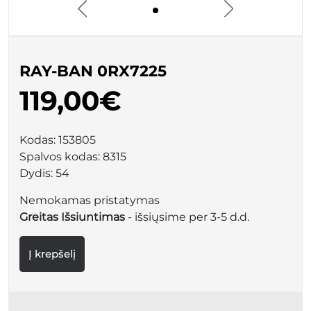
RAY-BAN 0RX7225
119,00€
Kodas:
153805
Spalvos kodas:
8315
Dydis:
54
Nemokamas pristatymas
Greitas Išsiuntimas
- išsiųsime per 3-5 d.d.
Į krepšelį