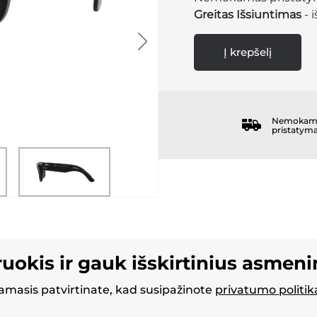
Greitas Išsiuntimas
- 
Į krepšelį
Nemokam
pristatym
ruokis ir gauk išskirtinius asmen
masis patvirtinate, kad susipažinote
privatumo politik