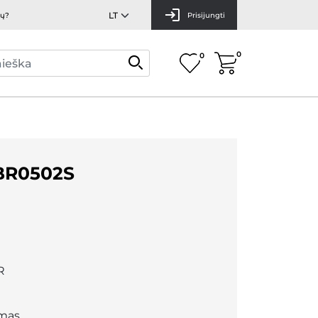
mų?
Prisijungti
0
0
BR0502S
R
mas