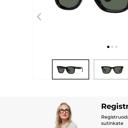
Regist
Registruoda
sutinkate