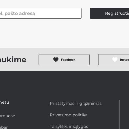
Registruoti
aukime
Facebook
Insta
rnetu
Pristatymas ir grąžinimas
Privatumo politika
namuose
Taisyklės ir sąlygos
abar