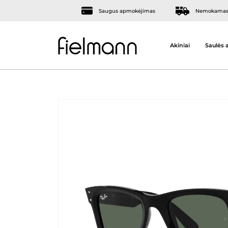
Saugus apmokėjimas
Nemokamas 
Akiniai
Saulės a