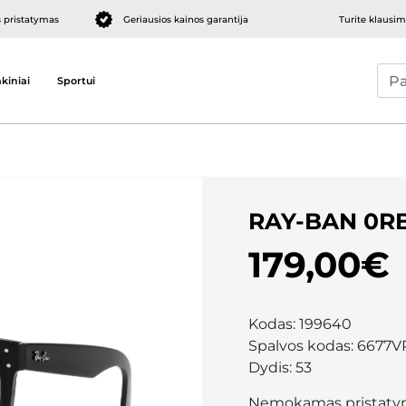
pristatymas
Geriausios kainos garantija
Turite klausi
kiniai
Sportui
RAY-BAN 0R
179,00€
Kodas:
199640
Spalvos kodas:
6677V
Dydis:
53
Nemokamas pristaty