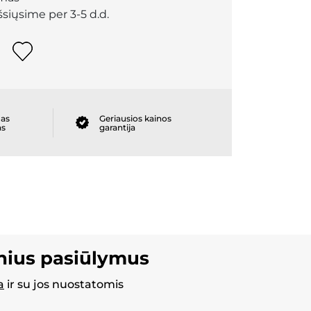
išsiųsime per 3-5 d.d.
as
Geriausios kainos
as
garantija
inius pasiūlymus
a
ir su jos nuostatomis