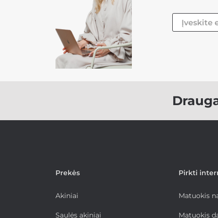
Draug
Prekės
Pirkti inte
Akiniai
Matuokis 
Saulės akiniai
Matuokis d