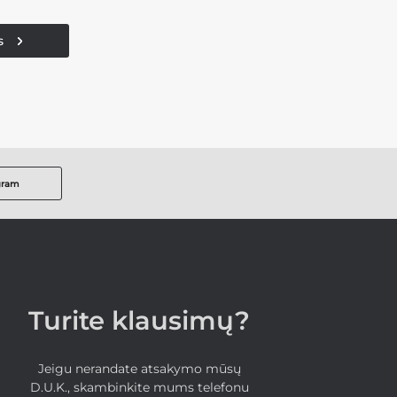
s
gram
Turite klausimų?
Jeigu nerandate atsakymo mūsų
D.U.K., skambinkite mums telefonu