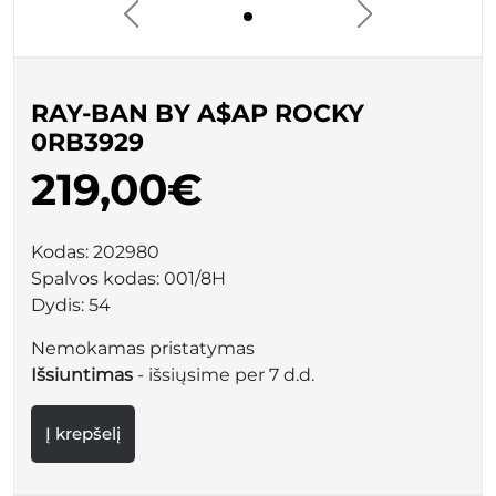
RAY-BAN BY A$AP ROCKY
0RB3929
219,00€
Kodas:
202980
Spalvos kodas:
001/8H
Dydis:
54
Nemokamas pristatymas
Išsiuntimas
- išsiųsime per 7 d.d.
Į krepšelį