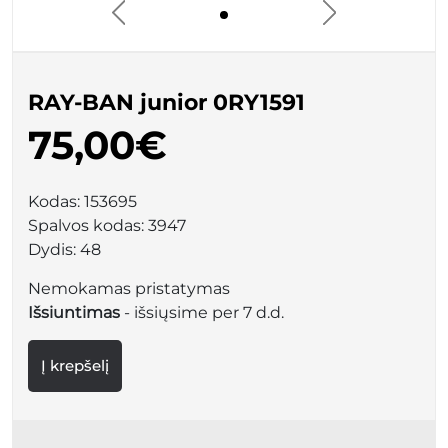
RAY-BAN junior 0RY1591
75,00€
Kodas:
153695
Spalvos kodas:
3947
Dydis:
48
Nemokamas pristatymas
Išsiuntimas
- išsiųsime per 7 d.d.
Į krepšelį