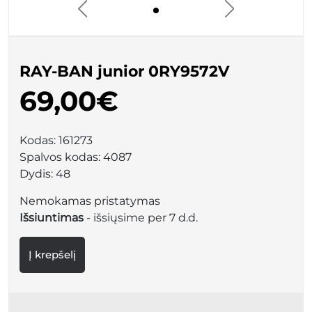
RAY-BAN junior 0RY9572V
69,00€
Kodas:
161273
Spalvos kodas:
4087
Dydis:
48
Nemokamas pristatymas
Išsiuntimas
- išsiųsime per 7 d.d.
Į krepšelį