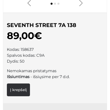
SEVENTH STREET 7A 138
89,00€
Kodas:
158637
Spalvos kodas:
C9A
Dydis:
50
Nemokamas pristatymas
Išsiuntimas
- išsiųsime per 7 d.d.
Į krepšelį