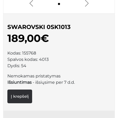
SWAROVSKI 0SK1013
189,00€
Kodas:
155768
Spalvos kodas:
4013
Dydis:
54
Nemokamas pristatymas
Išsiuntimas
- išsiųsime per 7 d.d.
Į krepšelį