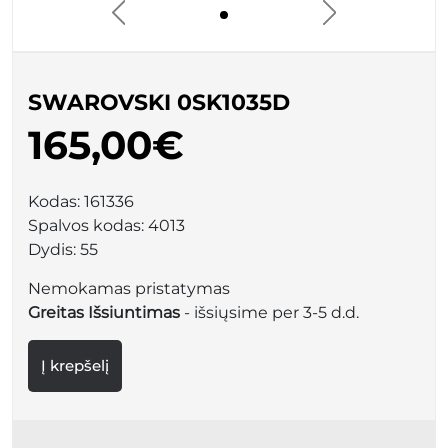
SWAROVSKI 0SK1035D
165,00€
Kodas:
161336
Spalvos kodas:
4013
Dydis:
55
Nemokamas pristatymas
Greitas Išsiuntimas
- išsiųsime per 3-5 d.d.
Į krepšelį