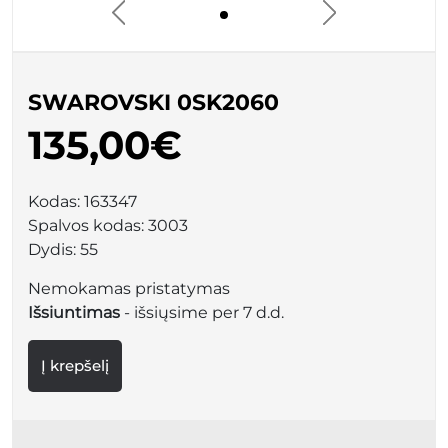
SWAROVSKI 0SK2060
135,00€
Kodas:
163347
Spalvos kodas:
3003
Dydis:
55
Nemokamas pristatymas
Išsiuntimas
- išsiųsime per 7 d.d.
Į krepšelį