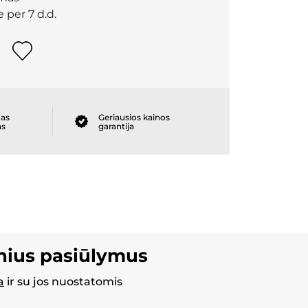
 per 7 d.d.
as
Geriausios kainos
as
garantija
inius pasiūlymus
a
ir su jos nuostatomis