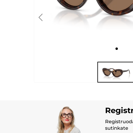
Regist
Registruoda
sutinkate