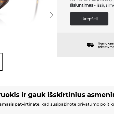
Išsiuntimas
- išsiųsime
Į krepšelį
Nemokam
pristatym
ruokis ir gauk išskirtinius asmen
masis patvirtinate, kad susipažinote
privatumo politik