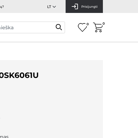
mų?
Prisijungti
0
0
0SK6061U
3
mas