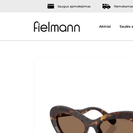
Saugus apmokėjimas
Nemokamas 
Akiniai
Saulės a