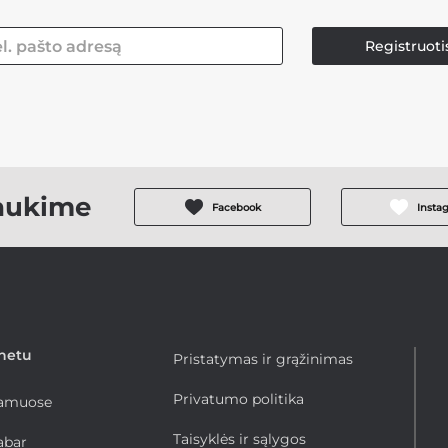
Registruoti
aukime
Facebook
Insta
rnetu
Pristatymas ir grąžinimas
Privatumo politika
namuose
Taisyklės ir sąlygos
abar