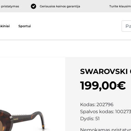
pristatymas
Geriausios kainos garantija
Turite klausi
kiniai
Sportui
SWAROVSKI 
199,00€
Kodas:
202796
Spalvos kodas:
10027
Dydis:
51
Nemokamas pristaty