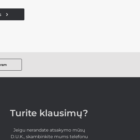
s
gram
Turite klausimų?
Jeigu nerandate atsakymo mūsų
D.U.K., skambinkite mums telefonu