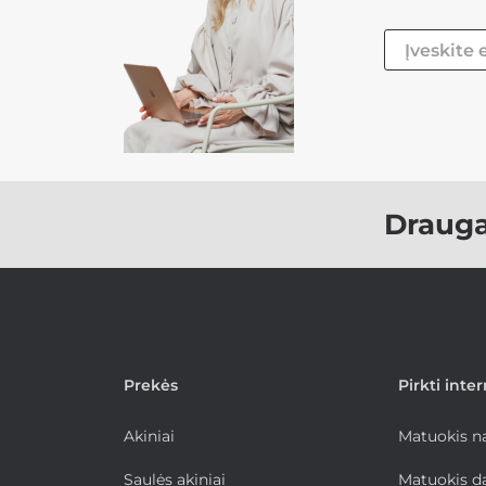
Draug
Prekės
Pirkti inte
Akiniai
Matuokis 
Saulės akiniai
Matuokis d