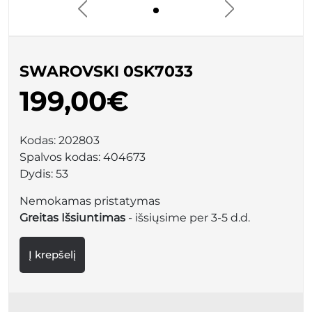
SWAROVSKI 0SK7033
199,00€
Kodas:
202803
Spalvos kodas:
404673
Dydis:
53
Nemokamas pristatymas
Greitas Išsiuntimas
- išsiųsime per 3-5 d.d.
Į krepšelį