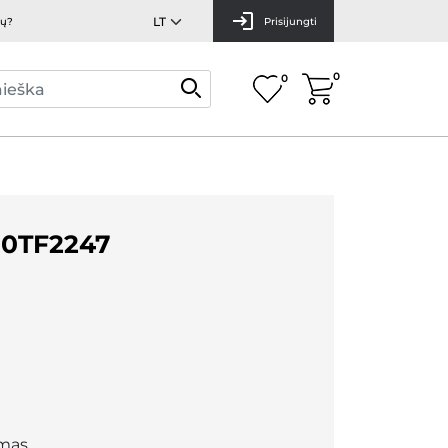
mų?
Prisijungti
0
0
 0TF2247
mas