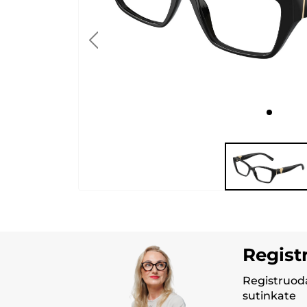
Regist
Registruoda
sutinkate