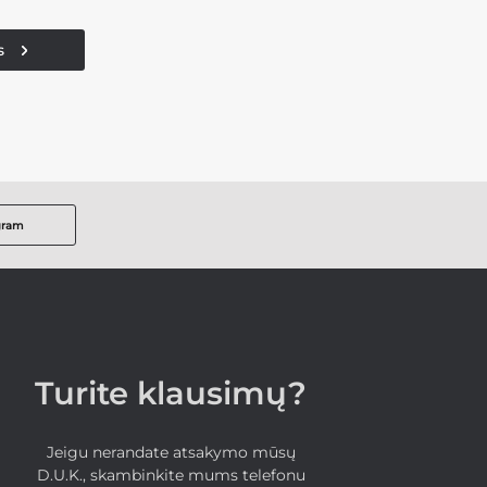
s
gram
Turite klausimų?
Jeigu nerandate atsakymo mūsų
D.U.K., skambinkite mums telefonu