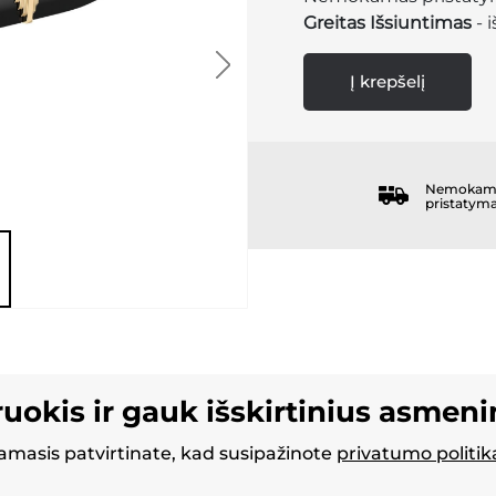
Greitas Išsiuntimas
- 
Į krepšelį
Nemokam
pristatym
ruokis ir gauk išskirtinius asmen
masis patvirtinate, kad susipažinote
privatumo politik