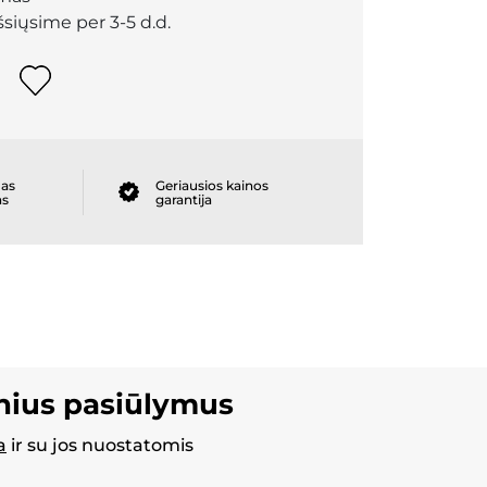
išsiųsime per 3-5 d.d.
as
Geriausios kainos
as
garantija
inius pasiūlymus
a
ir su jos nuostatomis