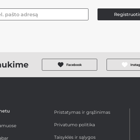
Registruoti
aukime
Facebook
Insta
rnetu
Pristatymas ir grąžinimas
Privatumo politika
namuose
Taisyklės ir sąlygos
abar