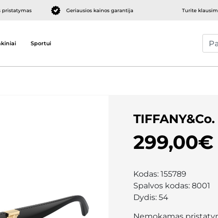
pristatymas
Geriausios kainos garantija
Turite klausi
kiniai
Sportui
TIFFANY&Co.
299,00€
Kodas:
155789
Spalvos kodas:
8001
Dydis:
54
Nemokamas pristaty