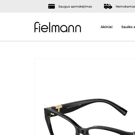
Saugus apmokėjimas
Nemokamas 
Akiniai
Saulės a