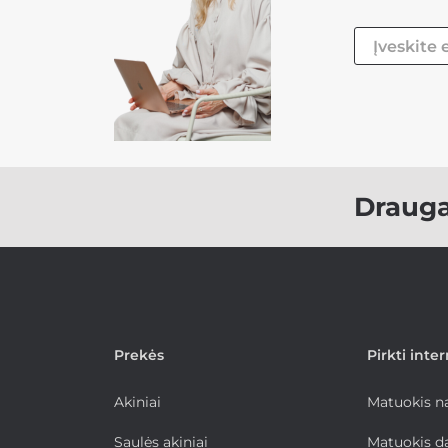
Draug
Prekės
Pirkti inte
Akiniai
Matuokis 
Saulės akiniai
Matuokis d