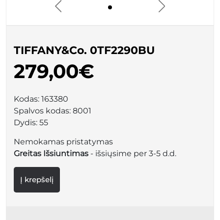
TIFFANY&Co. 0TF2290BU
279,00€
Kodas:
163380
Spalvos kodas:
8001
Dydis:
55
Nemokamas pristatymas
Greitas Išsiuntimas
- išsiųsime per 3-5 d.d.
Į krepšelį