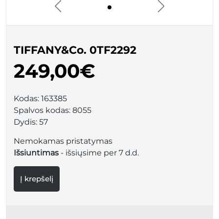
TIFFANY&Co. 0TF2292
249,00€
Kodas:
163385
Spalvos kodas:
8055
Dydis:
57
Nemokamas pristatymas
Išsiuntimas
- išsiųsime per 7 d.d.
Į krepšelį