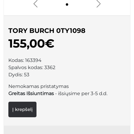
TORY BURCH 0TY1098
155,00€
Kodas:
163394
Spalvos kodas:
3362
Dydis:
53
Nemokamas pristatymas
Greitas Išsiuntimas
- išsiųsime per 3-5 d.d.
Į krepšelį