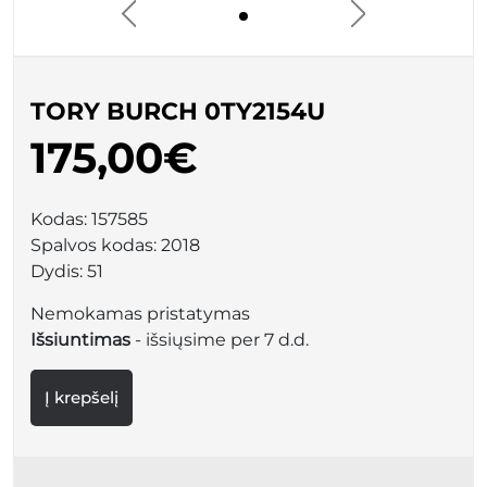
TORY BURCH 0TY2154U
175,00€
Kodas:
157585
Spalvos kodas:
2018
Dydis:
51
Nemokamas pristatymas
Išsiuntimas
- išsiųsime per 7 d.d.
Į krepšelį