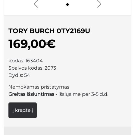
TORY BURCH 0TY2169U
169,00€
Kodas:
163404
Spalvos kodas:
2073
Dydis:
54
Nemokamas pristatymas
Greitas Išsiuntimas
- išsiųsime per 3-5 d.d.
Į krepšelį