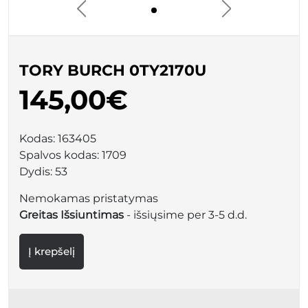
TORY BURCH 0TY2170U
145,00€
Kodas:
163405
Spalvos kodas:
1709
Dydis:
53
Nemokamas pristatymas
Greitas Išsiuntimas
- išsiųsime per 3-5 d.d.
Į krepšelį