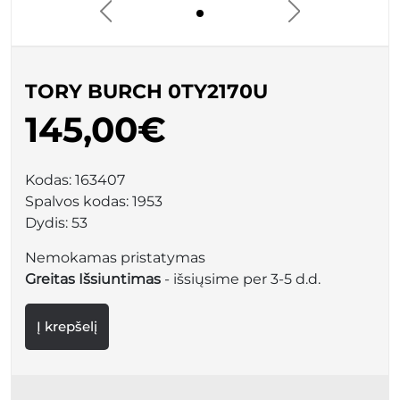
TORY BURCH 0TY2170U
145,00€
Kodas:
163407
Spalvos kodas:
1953
Dydis:
53
Nemokamas pristatymas
Greitas Išsiuntimas
- išsiųsime per 3-5 d.d.
Į krepšelį