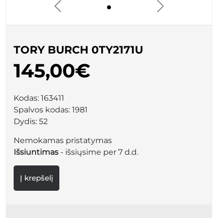
TORY BURCH 0TY2171U
145,00€
Kodas:
163411
Spalvos kodas:
1981
Dydis:
52
Nemokamas pristatymas
Išsiuntimas
- išsiųsime per 7 d.d.
Į krepšelį