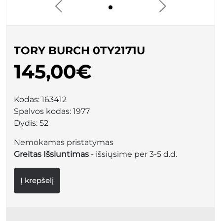
TORY BURCH 0TY2171U
145,00€
Kodas:
163412
Spalvos kodas:
1977
Dydis:
52
Nemokamas pristatymas
Greitas Išsiuntimas
- išsiųsime per 3-5 d.d.
Į krepšelį