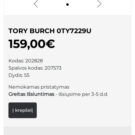
TORY BURCH 0TY7229U
159,00€
Kodas:
202828
Spalvos kodas:
207573
Dydis:
55
Nemokamas pristatymas
Greitas Išsiuntimas
- išsiųsime per 3-5 d.d.
Į krepšelį