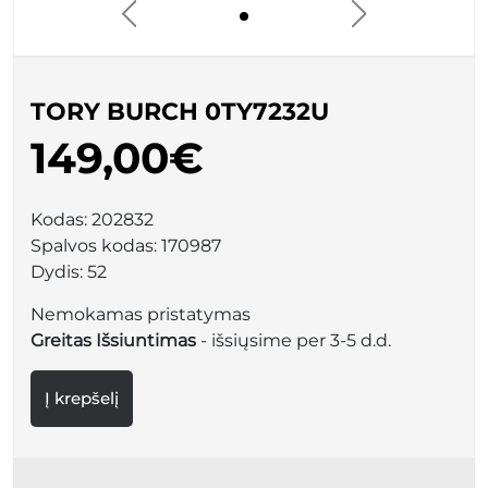
TORY BURCH 0TY7232U
149,00€
Kodas:
202832
Spalvos kodas:
170987
Dydis:
52
Nemokamas pristatymas
Greitas Išsiuntimas
- išsiųsime per 3-5 d.d.
Į krepšelį