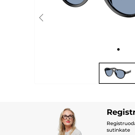
Regist
Registruoda
sutinkate