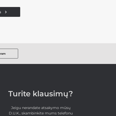
s
gram
Turite klausimų?
Jeigu nerandate atsakymo mūsų
D.U.K., skambinkite mums telefonu