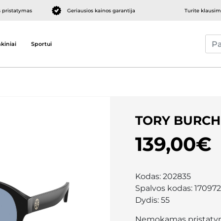
pristatymas
Geriausios kainos garantija
Turite klausi
kiniai
Sportui
TORY BURCH
139,00€
Kodas:
202835
Spalvos kodas:
170972
Dydis:
55
Nemokamas pristaty