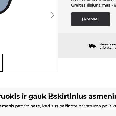
Greitas Išsiuntimas
- 
Į krepšelį
Nemokam
pristatym
ruokis ir gauk išskirtinius asmen
masis patvirtinate, kad susipažinote
privatumo politik