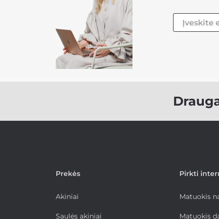
Draug
Prekės
Pirkti inte
Akiniai
Matuokis 
Saulės akiniai
Matuokis d