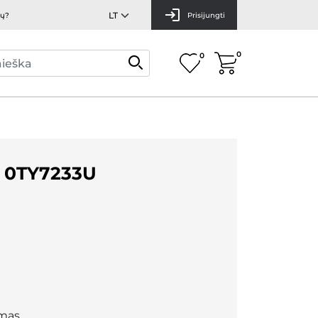
mų?
Prisijungti
0
0
 0TY7233U
mas