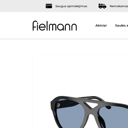
Saugus apmokėjimas
Nemokamas 
Akiniai
Saulės a