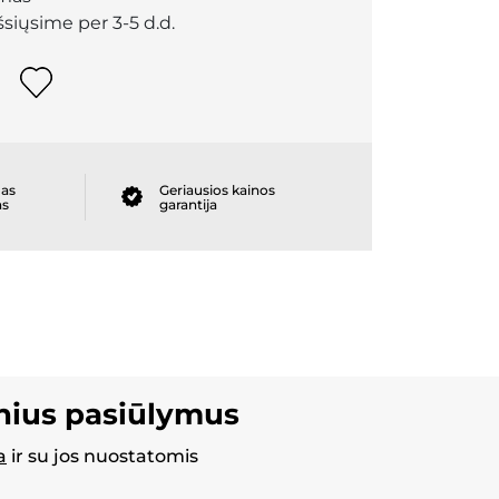
išsiųsime per 3-5 d.d.
as
Geriausios kainos
as
garantija
inius pasiūlymus
a
ir su jos nuostatomis