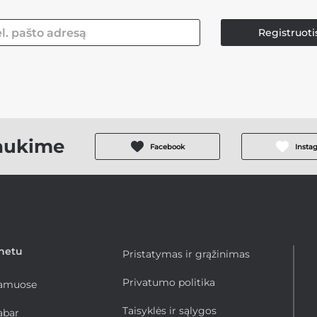
Registruoti
aukime
Facebook
Insta
rnetu
Pristatymas ir grąžinimas
Privatumo politika
namuose
Taisyklės ir sąlygos
abar