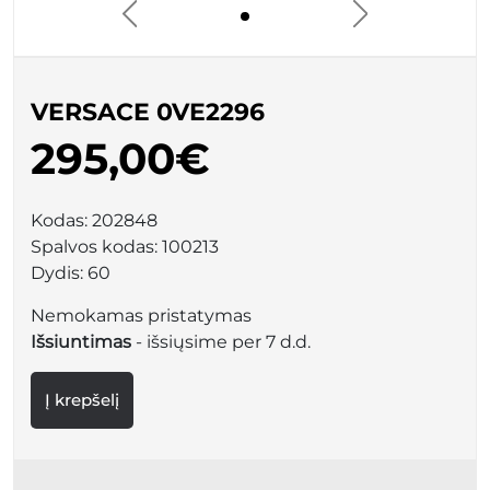
VERSACE 0VE2296
295,00€
Kodas:
202848
Spalvos kodas:
100213
Dydis:
60
Nemokamas pristatymas
Išsiuntimas
- išsiųsime per 7 d.d.
Į krepšelį