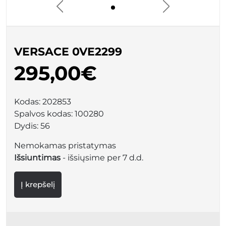
VERSACE 0VE2299
295,00€
Kodas:
202853
Spalvos kodas:
100280
Dydis:
56
Nemokamas pristatymas
Išsiuntimas
- išsiųsime per 7 d.d.
Į krepšelį