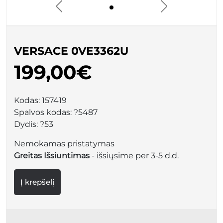
VERSACE 0VE3362U
199,00€
Kodas:
157419
Spalvos kodas:
?5487
Dydis:
?53
Nemokamas pristatymas
Greitas Išsiuntimas
- išsiųsime per 3-5 d.d.
Į krepšelį