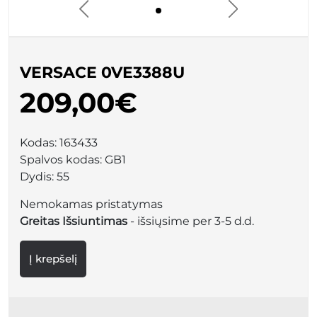
VERSACE 0VE3388U
209,00€
Kodas:
163433
Spalvos kodas:
GB1
Dydis:
55
Nemokamas pristatymas
Greitas Išsiuntimas
- išsiųsime per 3-5 d.d.
Į krepšelį