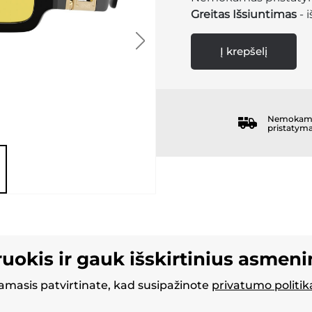
Greitas Išsiuntimas
- 
Į krepšelį
Nemokam
pristatym
ruokis ir gauk išskirtinius asmen
masis patvirtinate, kad susipažinote
privatumo politik