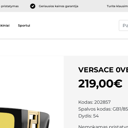
pristatymas
Geriausios kainos garantija
Turite klausi
kiniai
Sportui
VERSACE 0V
219,00€
Kodas:
202857
Spalvos kodas:
GB1/85
Dydis:
54
Nemokamas pristaty