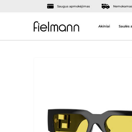
Saugus apmokėjimas
Nemokamas 
Akiniai
Saulės a