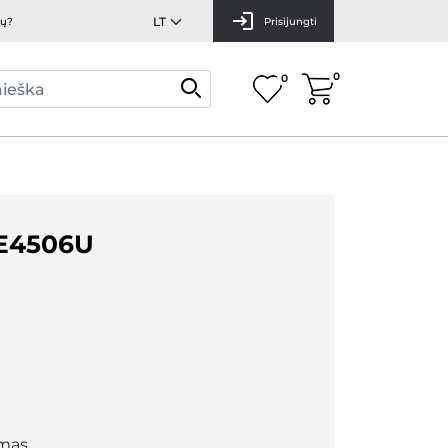
mų?
Prisijungti
0
0
E4506U
mas