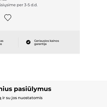
išsiųsime per 3-5 d.d.
as
Geriausios kainos
as
garantija
inius pasiūlymus
a
ir su jos nuostatomis