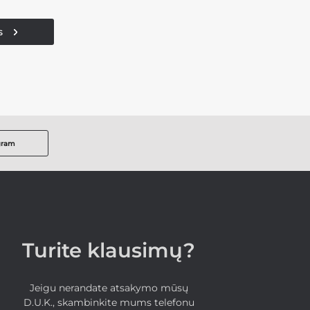
s
gram
Turite klausimų?
Jeigu nerandate atsakymo mūsų
D.U.K., skambinkite mums telefonu