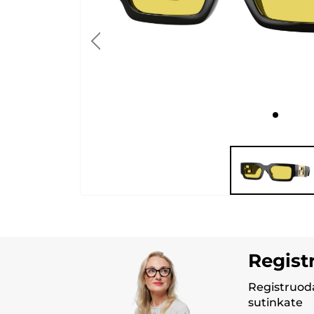
Regist
Registruoda
sutinkate