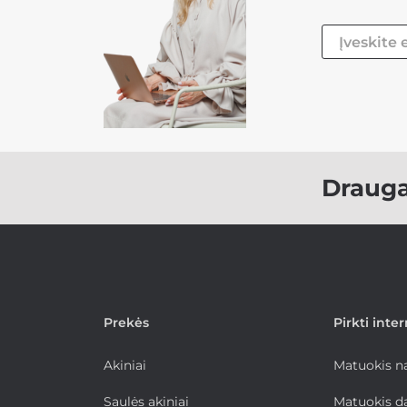
Draug
Prekės
Pirkti inte
Akiniai
Matuokis 
Saulės akiniai
Matuokis d