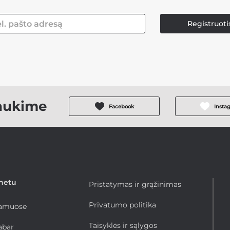
Registruoti
aukime
Facebook
Insta
rnetu
Pristatymas ir grąžinimas
Privatumo politika
namuose
Taisyklės ir sąlygos
abar