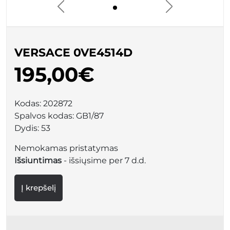
VERSACE 0VE4514D
195,00€
Kodas:
202872
Spalvos kodas:
GB1/87
Dydis:
53
Nemokamas pristatymas
Išsiuntimas
- išsiųsime per 7 d.d.
Į krepšelį