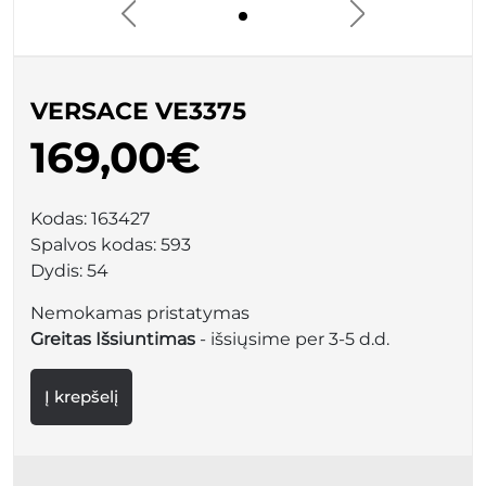
VERSACE VE3375
169,00€
Kodas:
163427
Spalvos kodas:
593
Dydis:
54
Nemokamas pristatymas
Greitas Išsiuntimas
- išsiųsime per 3-5 d.d.
Į krepšelį