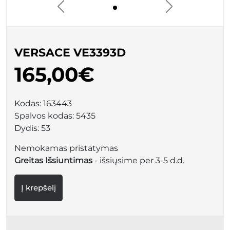
VERSACE VE3393D
165,00€
Kodas:
163443
Spalvos kodas:
5435
Dydis:
53
Nemokamas pristatymas
Greitas Išsiuntimas
- išsiųsime per 3-5 d.d.
Į krepšelį