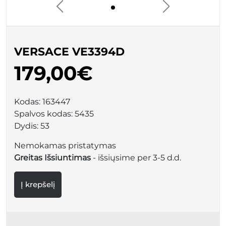
VERSACE VE3394D
179,00€
Kodas:
163447
Spalvos kodas:
5435
Dydis:
53
Nemokamas pristatymas
Greitas Išsiuntimas
- išsiųsime per 3-5 d.d.
Į krepšelį