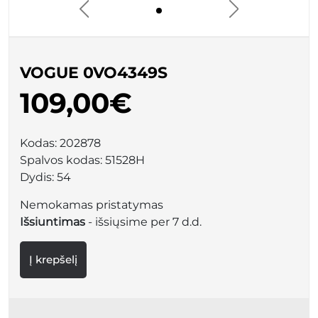
VOGUE 0VO4349S
109,00€
Kodas:
202878
Spalvos kodas:
51528H
Dydis:
54
Nemokamas pristatymas
Išsiuntimas
- išsiųsime per 7 d.d.
Į krepšelį