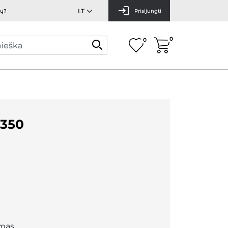
mų?
Prisijungti
0
0
350
mas