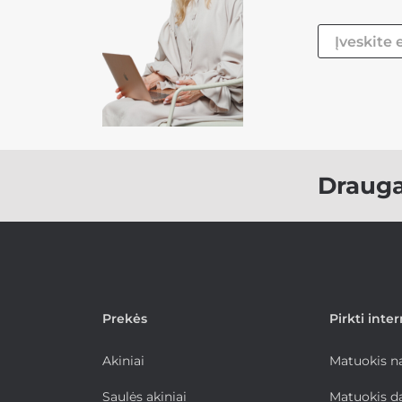
Draug
Prekės
Pirkti inte
Akiniai
Matuokis 
Saulės akiniai
Matuokis d