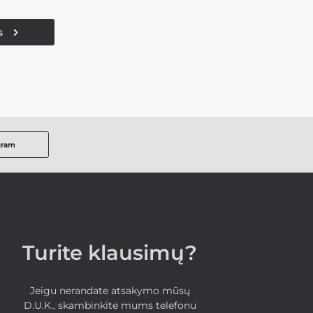
s
gram
Turite klausimų?
Jeigu nerandate atsakymo mūsų
D.U.K., skambinkite mums telefonu