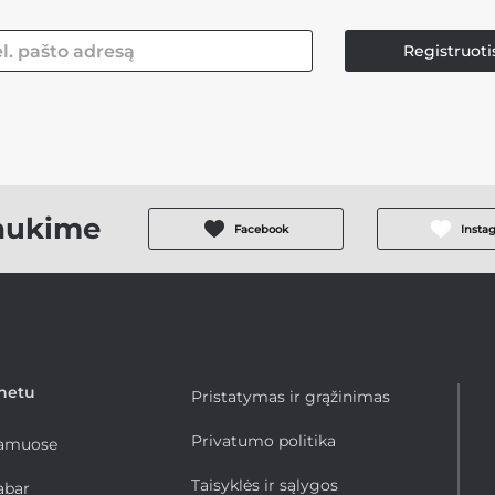
Registruoti
aukime
Facebook
Insta
rnetu
Pristatymas ir grąžinimas
Privatumo politika
namuose
Taisyklės ir sąlygos
abar