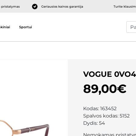
pristatymas
Geriausios kainos garantija
Turite klausi
kiniai
Sportui
VOGUE 0VO4
89,00€
Kodas:
163452
Spalvos kodas:
5152
Dydis:
54
Nemokamas pristaty