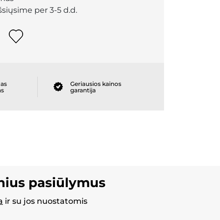
išsiųsime per 3-5 d.d.
as
Geriausios kainos
as
garantija
inius pasiūlymus
a
ir su jos nuostatomis