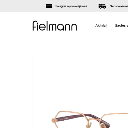
Saugus apmokėjimas
Nemokamas 
Akiniai
Saulės a