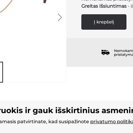
Greitas Išsiuntimas
- 
Į krepšelį
Nemokam
pristatym
ruokis ir gauk išskirtinius asmen
masis patvirtinate, kad susipažinote
privatumo politik