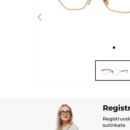
Regist
Registruoda
sutinkate