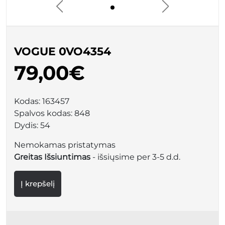
VOGUE 0VO4354
79,00€
Kodas:
163457
Spalvos kodas:
848
Dydis:
54
Nemokamas pristatymas
Greitas Išsiuntimas
- išsiųsime per 3-5 d.d.
Į krepšelį