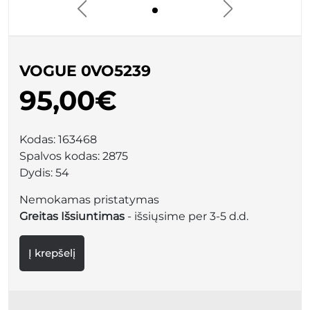
VOGUE 0VO5239
95,00€
Kodas:
163468
Spalvos kodas:
2875
Dydis:
54
Nemokamas pristatymas
Greitas Išsiuntimas
- išsiųsime per 3-5 d.d.
Į krepšelį