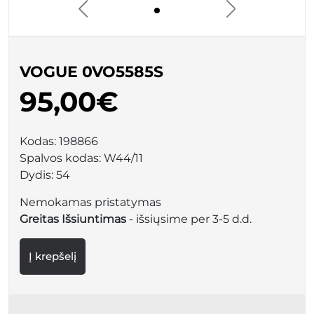
VOGUE 0VO5585S
95,00€
Kodas:
198866
Spalvos kodas:
W44/11
Dydis:
54
Nemokamas pristatymas
Greitas Išsiuntimas
- išsiųsime per 3-5 d.d.
Į krepšelį