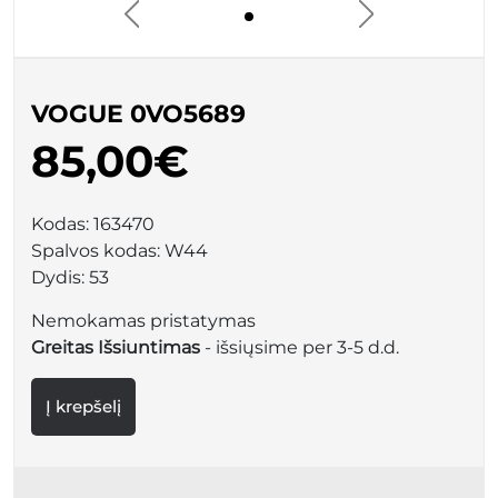
VOGUE 0VO5689
85,00€
Kodas:
163470
Spalvos kodas:
W44
Dydis:
53
Nemokamas pristatymas
Greitas Išsiuntimas
- išsiųsime per 3-5 d.d.
Į krepšelį