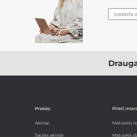
Draug
Prekės
Pirkti inte
Akiniai
Matuokis 
Saulės akiniai
Matuokis d