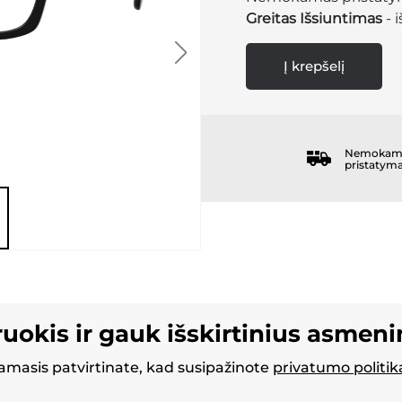
Greitas Išsiuntimas
- 
Į krepšelį
Nemokam
pristatym
ruokis ir gauk išskirtinius asmen
masis patvirtinate, kad susipažinote
privatumo politik