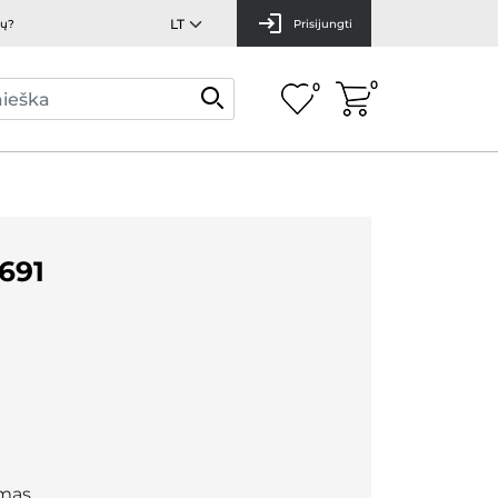
mų?
Prisijungti
0
0
691
mas