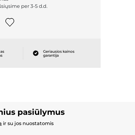
išsiųsime per 3-5 d.d.
as
Geriausios kainos
as
garantija
inius pasiūlymus
a
ir su jos nuostatomis