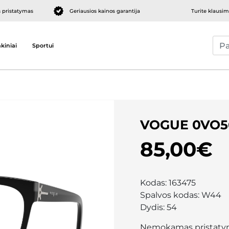
pristatymas
Geriausios kainos garantija
Turite klausi
kiniai
Sportui
VOGUE 0VO5
85,00€
Kodas:
163475
Spalvos kodas:
W44
Dydis:
54
Nemokamas pristaty