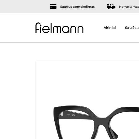
Saugus apmokėjimas
Nemokamas 
Akiniai
Saulės a