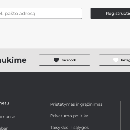
Registruoti
aukime
Facebook
Insta
rnetu
Pristatymas ir grąžinimas
Privatumo politika
namuose
Taisyklės ir sąlygos
abar