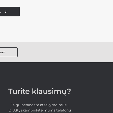
s
gram
Turite klausimų?
Jeigu nerandate atsakymo mūsų
D.U.K., skambinkite mums telefonu