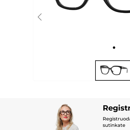
Regist
Registruoda
sutinkate