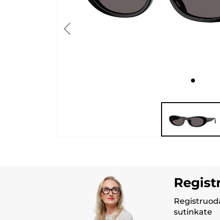
Regist
Registruoda
sutinkate