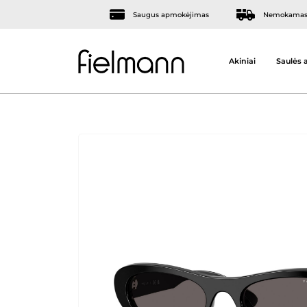
Saugus apmokėjimas
Nemokamas 
Akiniai
Saulės a