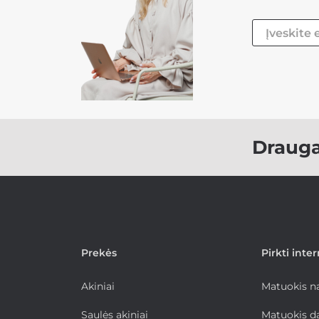
Draug
Prekės
Pirkti inte
Akiniai
Matuokis 
Saulės akiniai
Matuokis d