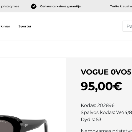
pristatymas
Geriausios kainos garantija
Turite klausi
kiniai
Sportui
VOGUE 0VO5
95,00€
Kodas:
202896
Spalvos kodas:
W44/8
Dydis:
53
Nemokamas pristaty