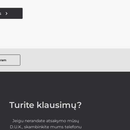
s
gram
Turite klausimų?
Jeigu nerandate atsakymo mūsų
D.U.K., skambinkite mums telefonu