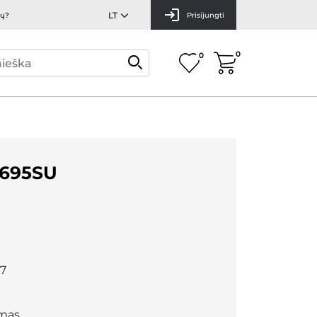
mų?
Prisijungti
0
0
695SU
7
mas