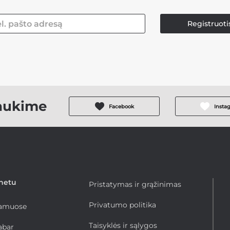
Registruoti
aukime
Facebook
Insta
rnetu
Pristatymas ir grąžinimas
Privatumo politika
namuose
Taisyklės ir sąlygos
abar