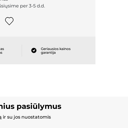
išsiųsime per 3-5 d.d.
as
Geriausios kainos
as
garantija
inius pasiūlymus
a
ir su jos nuostatomis