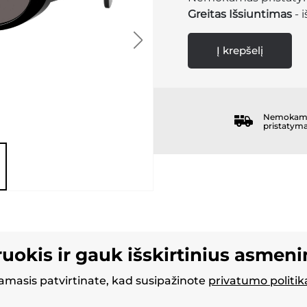
Greitas Išsiuntimas
- 
Į krepšelį
Nemokam
pristatym
ruokis ir gauk išskirtinius asmen
masis patvirtinate, kad susipažinote
privatumo politik