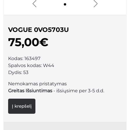
VOGUE 0VO5703U
75,00€
Kodas:
163497
Spalvos kodas:
W44
Dydis:
53
Nemokamas pristatymas
Greitas Išsiuntimas
- išsiųsime per 3-5 d.d.
Į krepšelį