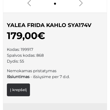
YALEA FRIDA KAHLO SYA174V
179,00€
Kodas:
199917
Spalvos kodas:
868
Dydis:
55
Nemokamas pristatymas
Išsiuntimas
- išsiųsime per 7 d.d.
Į krepšelį