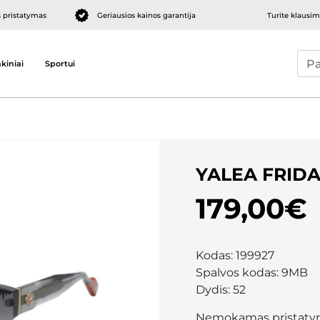
pristatymas
Geriausios kainos garantija
Turite klausi
kiniai
Sportui
YALEA FRID
179,00€
Kodas:
199927
Spalvos kodas:
9MB
Dydis:
52
Nemokamas pristaty