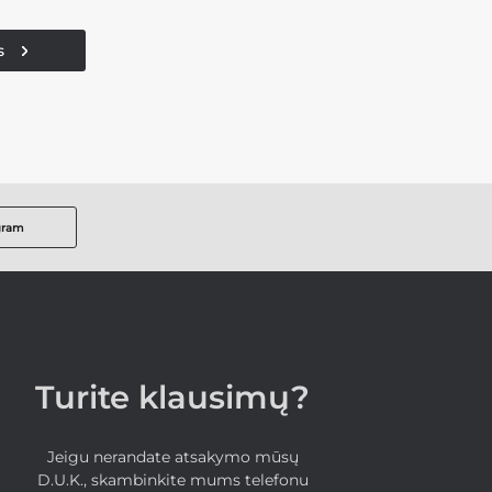
s
gram
Turite klausimų?
Jeigu nerandate atsakymo mūsų
D.U.K., skambinkite mums telefonu