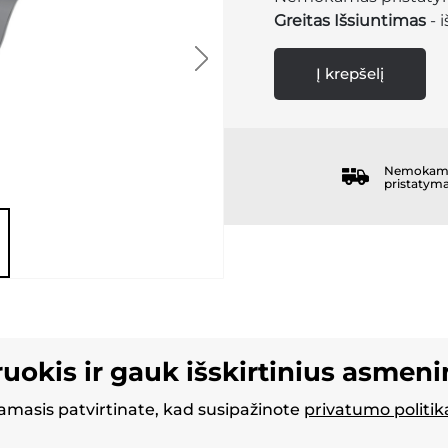
Greitas Išsiuntimas
- 
Į krepšelį
Nemokam
pristatym
ruokis ir gauk išskirtinius asmen
masis patvirtinate, kad susipažinote
privatumo politik