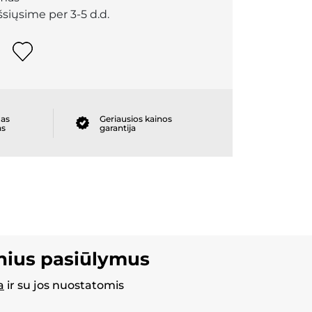
išsiųsime per 3-5 d.d.
as
Geriausios kainos
as
garantija
inius pasiūlymus
a
ir su jos nuostatomis