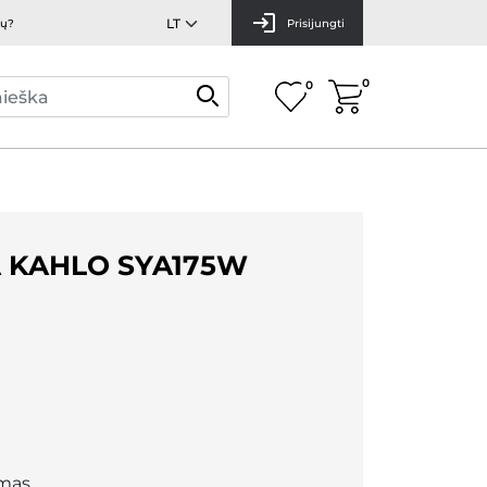
mų?
Prisijungti
0
0
A KAHLO SYA175W
mas