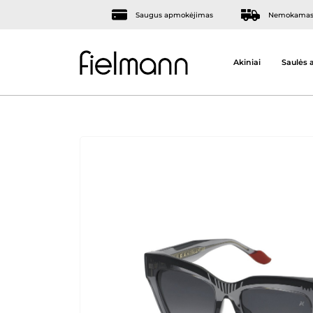
Saugus apmokėjimas
Nemokamas 
Akiniai
Saulės a