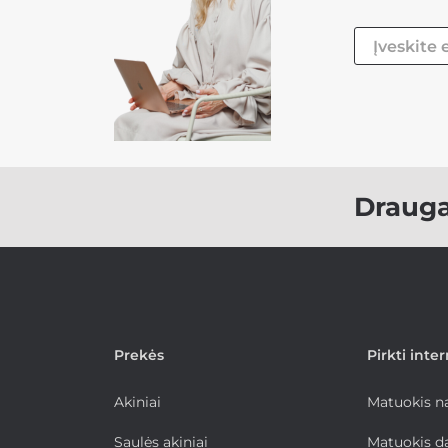
Draug
Prekės
Pirkti inte
Akiniai
Matuokis 
Saulės akiniai
Matuokis d