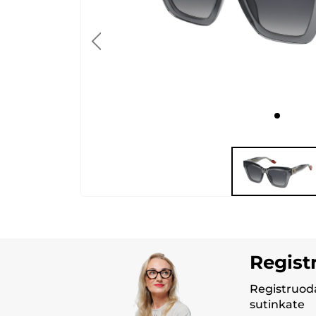
Regist
Registruoda
sutinkate