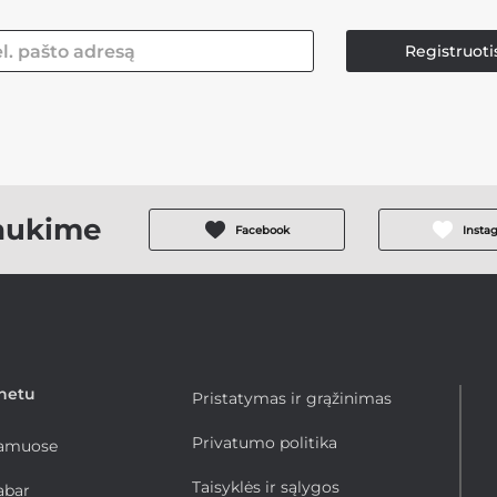
Registruoti
aukime
Facebook
Insta
rnetu
Pristatymas ir grąžinimas
Privatumo politika
namuose
Taisyklės ir sąlygos
abar