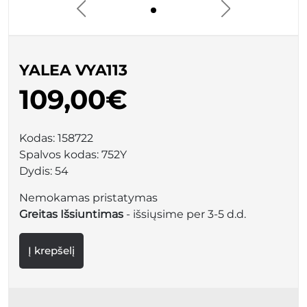
YALEA VYA113
109,00€
Kodas:
158722
Spalvos kodas:
752Y
Dydis:
54
Nemokamas pristatymas
Greitas Išsiuntimas
- išsiųsime per 3-5 d.d.
Į krepšelį